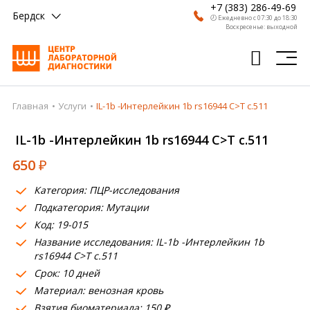
+7 (383) 286-49-69
Бердск
🕗 Ежедневно с 07:30 до 18:30
Воскресенье: выходной
Главная
Услуги
IL-1b -Интерлейкин 1b rs16944 C>T c.511
Главная
IL-1b -Интерлейкин 1b rs16944 C>T c.511
Анализы
650
₽
Врачи
Категория: ПЦР-исследования
Получить результат
Подкатегория: Мутации
Пациентам
Код: 19-015
Название исследования: IL-1b -Интерлейкин 1b
О компании
rs16944 C>T c.511
Срок: 10 дней
Где сдать
Материал: венозная кровь
Взятия биоматериала: 150 ₽
Партнерам