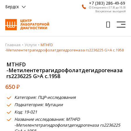
+7 (383) 286-49-69
Бердск
🕗 Ежедневно с 07:30 до 18:30
Воскресенье: выходной
Главная
Услуги
MTHFD
Главная
-Метилентетрагидрофолатдегидрогеназа rs2236225 G>A c.1958
Анализы
MTHFD
-Метилентетрагидрофолатдегидрогеназа
Врачи
rs2236225 G>A c.1958
Получить результат
650
₽
Пациентам
Категория: ПЦР-исследования
Подкатегория: Мутации
О компании
Код: 19-021
Где сдать
Название исследования: MTHFD
-Метилентетрагидрофолатдегидрогеназа rs2236225
Партнерам
G>A c.1958