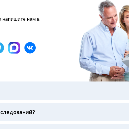
то напишите нам в
бами: на электронную почту, указанную вами при оформ
казанному в бланке заказа, лично в руки распечатанну
ека об оплате
сследований?
беспечивается соблюдением международных стандартов
ва ФСВОК и EQAS. ООО «Центр Лабораторной Диагност
го мирового лидера в области клинической лаборатор