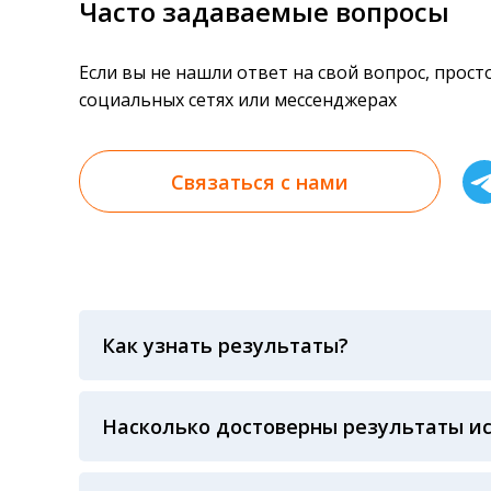
Часто задаваемые вопросы
Если вы не нашли ответ на свой вопрос, прос
социальных сетях или мессенджерах
Связаться с нами
Как узнать результаты?
Результаты вы можете получить тремя спосо
«получить результат» по кодовому слову, у
анализов при предъявлении паспорта или ч
Насколько достоверны результаты и
Гарантия качества лабораторных тестов о
контролем системы внешней оценки качест
ЛАБОРАТОРИИ Beckman Coulter - признанно