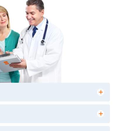
лении заказа, на сайте в разделе
ю версию в любом из пунктов приема
 выполнения лабораторных исследований и
ики» имеет статус РЕФЕРЕНСНОЙ
ной диагностики и биомедицинских