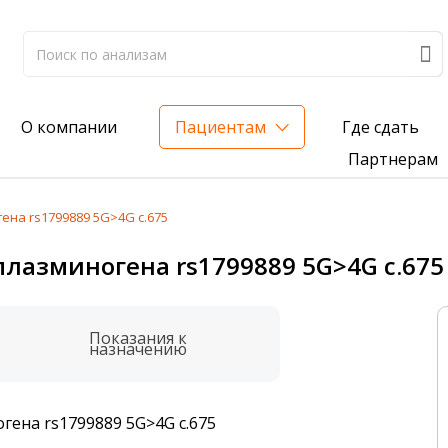
Где сдать
О компании
Пациентам
Партнерам
ена rs1799889 5G>4G c.675
лиз на жирорастворимые витамины — всего 3 999 ₽
плазминогена rs1799889 5G>4G c.675
нка вашего здоровья
анализ для проверки на наличие инфекций
Показания к
назначению
гена rs1799889 5G>4G c.675