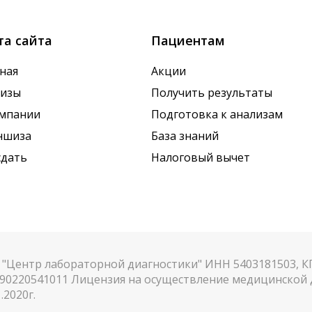
та сайта
Пациентам
ная
Акции
лизы
Получить результаты
омпании
Подготовка к анализам
ншиза
База знаний
сдать
Налоговый вычет
"Центр лабораторной диагностики" ИНН 5403181503, 
90220541011 Лицензия на осуществление медицинской д
.2020г.