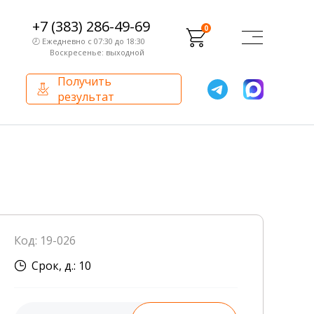
+7 (383) 286-49-69
0
🕗 Ежедневно с 07:30 до 18:30
Воскресенье: выходной
Получить
результат
О компании
Партнерам
Сертификаты и лицензии
Франчайзинг
Оборудование
О компании
Код: 19-026
Внутренний аудит
Срок, д.: 10
База знаний
Сотрудники лаборатории