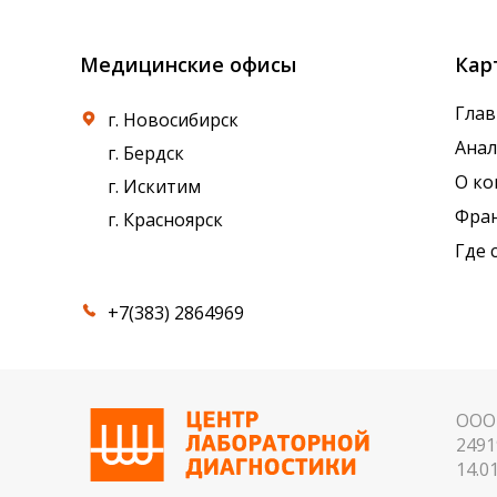
Медицинские офисы
Кар
Глав
г. Новосибирск
Ана
г. Бердск
О к
г. Искитим
Фра
г. Красноярск
Где 
+7(383) 2864969
ООО 
2491
14.01