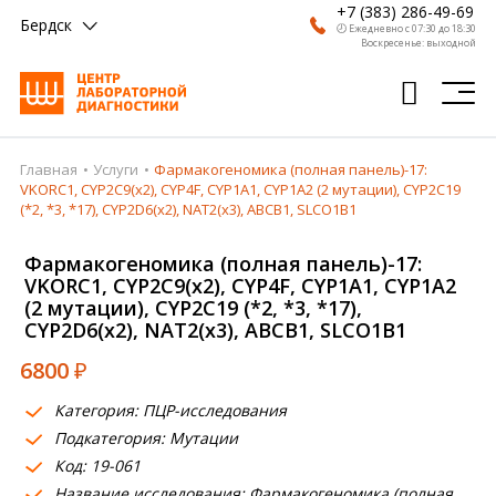
+7 (383) 286-49-69
Бердск
🕗 Ежедневно с 07:30 до 18:30
Воскресенье: выходной
Главная
Услуги
Фармакогеномика (полная панель)-17:
Главная
VKORC1, CYP2C9(х2), CYP4F, CYP1A1, CYP1A2 (2 мутации), CYP2C19
(*2, *3, *17), CYP2D6(х2), NAT2(х3), ABCB1, SLCO1B1
Анализы
Фармакогеномика (полная панель)-17:
Врачи
VKORC1, CYP2C9(х2), CYP4F, CYP1A1, CYP1A2
(2 мутации), CYP2C19 (*2, *3, *17),
Получить результат
CYP2D6(х2), NAT2(х3), ABCB1, SLCO1B1
Пациентам
6800
₽
О компании
Категория: ПЦР-исследования
Подкатегория: Мутации
Где сдать
Код: 19-061
Партнерам
Название исследования: Фармакогеномика (полная