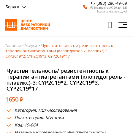
+7 (383) 286-49-69
Бердск
🕗 Ежедневно с 07:30 до 18:30
Воскресенье: выходной
Главная
Услуги
Чувствительность/ резистентность к
Главная
терапии антиагрегантами (клопидогрель - плавикс)-3:
CYP2C19*2, CYP2C19*3, CYP2C19*17
Анализы
Чувствительность/ резистентность к
Врачи
терапии антиагрегантами (клопидогрель -
плавикс)-3: CYP2C19*2, CYP2C19*3,
Получить результат
CYP2C19*17
Пациентам
1650
₽
О компании
Категория: ПЦР-исследования
Подкатегория: Мутации
Где сдать
Код: 19-064
Партнерам
Название исследования: Чувствительность/