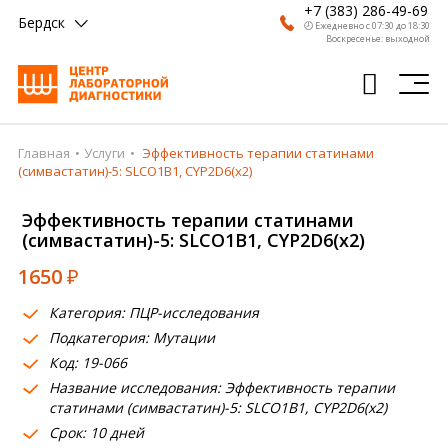
+7 (383) 286-49-69
Бердск
🕗 Ежедневно с 07:30 до 18:30
Воскресенье: выходной
Главная
Услуги
Эффективность терапии статинами
Главная
(симвастатин)-5: SLCO1B1, CYP2D6(х2)
Анализы
Эффективность терапии статинами
(симвастатин)-5: SLCO1B1, CYP2D6(х2)
Врачи
1650
₽
Получить результат
Категория: ПЦР-исследования
Пациентам
Подкатегория: Мутации
Код: 19-066
О компании
Название исследования: Эффективность терапии
Где сдать
статинами (симвастатин)-5: SLCO1B1, CYP2D6(х2)
Срок: 10 дней
Партнерам