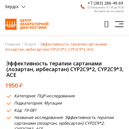
+7 (383) 286-49-69
Бердск
🕗 Ежедневно с 07:30 до 18:30
Воскресенье: выходной
Главная
Услуги
Эффективность терапии сартанами
Главная
(лозартан, ирбесартан) CYP2C9*2, CYP2C9*3, ACE
Анализы
Эффективность терапии сартанами
(лозартан, ирбесартан) CYP2C9*2, CYP2C9*3,
Врачи
ACE
Получить результат
1950
₽
Пациентам
Категория: ПЦР-исследования
Подкатегория: Мутации
О компании
Код: 19-081
Где сдать
Название исследования: Эффективность терапии
сартанами (лозартан, ирбесартан) CYP2C9*2,
Партнерам
CYP2C9*3, ACE