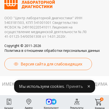
причиной погрешности в результатах
ООО "Центр лабораторной диагностики" ИНН
5403181503, КПП 541001001 Свидетельство
ФСВОК № 249190220541011 Лицензия на
осуществление медицинской деятельности № Л0
41-01125-54/00561308 от 14.01.2020г.
Copyright © 2011-2026
Политика в отношении обработки персональных данных
Версия сайта для слабовидящих
ИМЕЮТСЯ ПРОТИВОПОКАЗАНИЯ. НЕОБХОДИМА
Мы используем cookies.
Принять
КОНСУЛЬТАЦИЯ СПЕЦИАЛИСТА.
0
Адреса
Консультант
Результаты
Корзина
Каталог