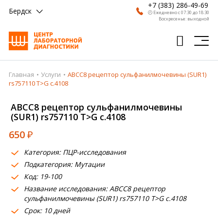
+7 (383) 286-49-69
Бердск
🕗 Ежедневно с 07:30 до 18:30
Воскресенье: выходной
Главная
Услуги
ABCC8 рецептор сульфанилмочевины (SUR1)
Главная
rs757110 T>G c.4108
Анализы
ABCC8 рецептор сульфанилмочевины
(SUR1) rs757110 T>G c.4108
Врачи
650
₽
Получить результат
Категория: ПЦР-исследования
Пациентам
Подкатегория: Мутации
Код: 19-100
О компании
Название исследования: ABCC8 рецептор
Где сдать
сульфанилмочевины (SUR1) rs757110 T>G c.4108
Срок: 10 дней
Партнерам