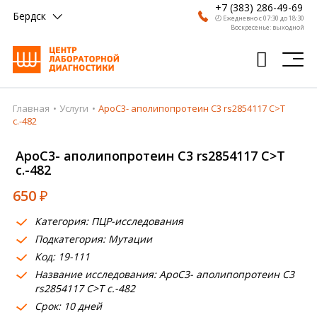
+7 (383) 286-49-69
Бердск
🕗 Ежедневно с 07:30 до 18:30
Воскресенье: выходной
Главная
Услуги
ApoC3- аполипопротеин С3 rs2854117 C>T
Главная
c.-482
Анализы
ApoC3- аполипопротеин С3 rs2854117 C>T
c.-482
Врачи
650
₽
Получить результат
Категория: ПЦР-исследования
Пациентам
Подкатегория: Мутации
Код: 19-111
О компании
Название исследования: ApoC3- аполипопротеин С3
Где сдать
rs2854117 C>T c.-482
Срок: 10 дней
Партнерам