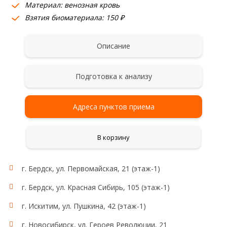
Материал: венозная кровь
Взятия биоматериала: 150 ₽
Описание
Подготовка к анализу
Адреса пунктов приема
В корзину
г. Бердск, ул. Первомайская, 21 (этаж-1)
Исследование:
аполипопротеин C3
г. Бердск, ул. Красная Сибирь, 105 (этаж-1)
Область применения:
Липидный обмен
г. Искитим, ул. Пушкина, 42 (этаж-1)
г. Новосибирск, ул. Героев Революции, 21