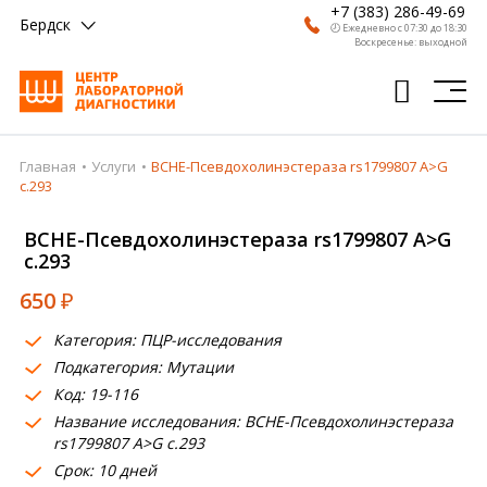
+7 (383) 286-49-69
Бердск
🕗 Ежедневно с 07:30 до 18:30
Воскресенье: выходной
Главная
Услуги
BCHE-Псевдохолинэстераза rs1799807 A>G
Главная
c.293
Анализы
BCHE-Псевдохолинэстераза rs1799807 A>G
c.293
Врачи
650
₽
Получить результат
Категория: ПЦР-исследования
Пациентам
Подкатегория: Мутации
Код: 19-116
О компании
Название исследования: BCHE-Псевдохолинэстераза
Где сдать
rs1799807 A>G c.293
Срок: 10 дней
Партнерам