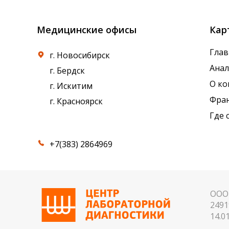
Медицинские офисы
Кар
Глав
г. Новосибирск
Ана
г. Бердск
О к
г. Искитим
Фра
г. Красноярск
Где 
+7(383) 2864969
ООО 
2491
14.01