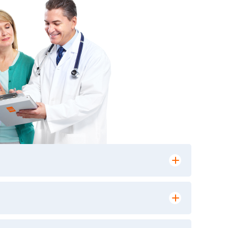
лении заказа, на сайте в разделе
ю версию в любом из пунктов приема
 выполнения лабораторных исследований и
ики» имеет статус РЕФЕРЕНСНОЙ
ной диагностики и биомедицинских