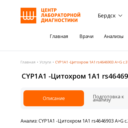
Бердск
Главная
Врачи
Анализы
Пациентам
Акции
Главная
Услуги
CYP1A1 -Цитохром 1A1 rs4646903 A>G c.37
Акции
Комплексный ана
CYP1A1 -Цитохром 1A1 rs464690
Анализы
Комплексная оце
Подготовка к анализам
Сдать клеща на 
Подготовка к
Описание
анализу
Получить результаты
База знаний
Анализ: CYP1A1 -Цитохром 1A1 rs4646903 A>G c.
Налоговый вычет