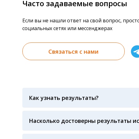
Часто задаваемые вопросы
Если вы не нашли ответ на свой вопрос, прос
социальных сетях или мессенджерах
Связаться с нами
Как узнать результаты?
Результаты вы можете получить тремя спосо
«получить результат» по кодовому слову, у
анализов при предъявлении паспорта или ч
Насколько достоверны результаты и
Гарантия качества лабораторных тестов о
контролем системы внешней оценки качест
ЛАБОРАТОРИИ Beckman Coulter - признанно