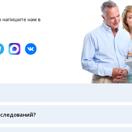
то напишите нам в
бами: на электронную почту, указанную вами при оформ
казанному в бланке заказа, лично в руки распечатанну
ека об оплате
сследований?
беспечивается соблюдением международных стандартов
ва ФСВОК и EQAS. ООО «Центр Лабораторной Диагност
го мирового лидера в области клинической лаборатор