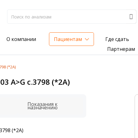
Где сдать
О компании
Пациентам
Партнерам
98 (*2A)
лиз на жирорастворимые витамины — всего 3 999 ₽
3 A>G c.3798 (*2A)
нка вашего здоровья
анализ для проверки на наличие инфекций
Показания к
назначению
3798 (*2A)