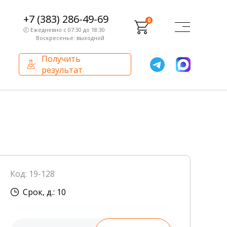
+7 (383) 286-49-69
0
🕗 Ежедневно с 07:30 до 18:30
Воскресенье: выходной
Получить
результат
О компании
Партнерам
Сертификаты и лицензии
Франчайзинг
Оборудование
О компании
Код: 19-128
Внутренний аудит
Срок, д.: 10
База знаний
Сотрудники лаборатории