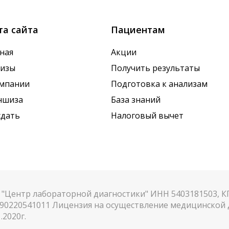
та сайта
Пациентам
ная
Акции
лизы
Получить результаты
омпании
Подготовка к анализам
ншиза
База знаний
сдать
Налоговый вычет
"Центр лабораторной диагностики" ИНН 5403181503, 
90220541011 Лицензия на осуществление медицинской д
.2020г.