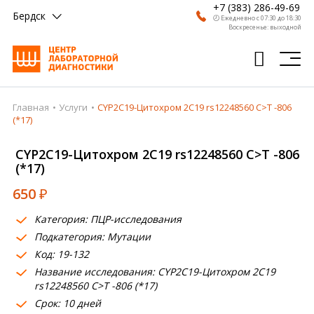
+7 (383) 286-49-69
Бердск
🕗 Ежедневно с 07:30 до 18:30
Воскресенье: выходной
Главная
Услуги
CYP2C19-Цитохром 2C19 rs12248560 C>T -806
Главная
(*17)
Анализы
CYP2C19-Цитохром 2C19 rs12248560 C>T -806
(*17)
Врачи
650
₽
Получить результат
Категория: ПЦР-исследования
Пациентам
Подкатегория: Мутации
Код: 19-132
О компании
Название исследования: CYP2C19-Цитохром 2C19
Где сдать
rs12248560 C>T -806 (*17)
Срок: 10 дней
Партнерам