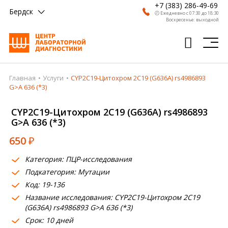
+7 (383) 286-49-69
Бердск
🕗 Ежедневно с 07:30 до 18:30
Воскресенье: выходной
Главная
Услуги
CYP2C19-Цитохром 2C19 (G636A) rs4986893
Главная
G>A 636 (*3)
Анализы
CYP2C19-Цитохром 2C19 (G636A) rs4986893
G>A 636 (*3)
Врачи
650
₽
Получить результат
Категория: ПЦР-исследования
Пациентам
Подкатегория: Мутации
Код: 19-136
О компании
Название исследования: CYP2C19-Цитохром 2C19
Где сдать
(G636A) rs4986893 G>A 636 (*3)
Срок: 10 дней
Партнерам