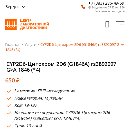
+7 (383) 286-49-69
Бердск
🕗 Ежедневно с 07:30 до 18:30
Воскресенье: выходной
Главная
Услуги
CYP2D6-Цитохром 2D6 (G1846A) rs3892097 G>A
Главная
1846 (*4)
Анализы
CYP2D6-Цитохром 2D6 (G1846A) rs3892097
G>A 1846 (*4)
Врачи
650
₽
Получить результат
Категория: ПЦР-исследования
Пациентам
Подкатегория: Мутации
Код: 19-137
О компании
Название исследования: CYP2D6-Цитохром 2D6
Где сдать
(G1846A) rs3892097 G>A 1846 (*4)
Срок: 10 дней
Партнерам