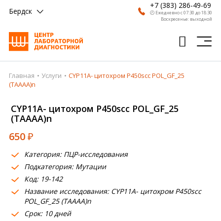
+7 (383) 286-49-69
Бердск
🕗 Ежедневно с 07:30 до 18:30
Воскресенье: выходной
Главная
Услуги
CYP11A- цитохром P450scc POL_GF_25
Главная
(TAAAA)n
Анализы
CYP11A- цитохром P450scc POL_GF_25
(TAAAA)n
Врачи
650
₽
Получить результат
Категория: ПЦР-исследования
Пациентам
Подкатегория: Мутации
Код: 19-142
О компании
Название исследования: CYP11A- цитохром P450scc
Где сдать
POL_GF_25 (TAAAA)n
Срок: 10 дней
Партнерам