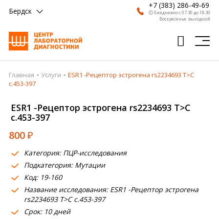
+7 (383) 286-49-69
Бердск
🕗 Ежедневно с 07:30 до 18:30
Воскресенье: выходной
Главная
Услуги
ESR1 -Рецептор эстрогена rs2234693 T>C
Главная
c.453-397
Анализы
ESR1 -Рецептор эстрогена rs2234693 T>C
c.453-397
Врачи
800
₽
Получить результат
Категория: ПЦР-исследования
Пациентам
Подкатегория: Мутации
Код: 19-160
О компании
Название исследования: ESR1 -Рецептор эстрогена
Где сдать
rs2234693 T>C c.453-397
Срок: 10 дней
Партнерам