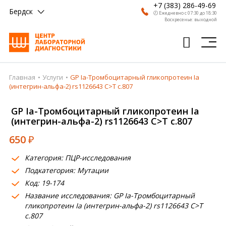
+7 (383) 286-49-69
Бердск
🕗 Ежедневно с 07:30 до 18:30
Воскресенье: выходной
Главная
Услуги
GP Ia-Тромбоцитарный гликопротеин Ia
Главная
(интегрин-альфа-2) rs1126643 C>T c.807
Анализы
GP Ia-Тромбоцитарный гликопротеин Ia
(интегрин-альфа-2) rs1126643 C>T c.807
Врачи
650
₽
Получить результат
Категория: ПЦР-исследования
Пациентам
Подкатегория: Мутации
Код: 19-174
О компании
Название исследования: GP Ia-Тромбоцитарный
Где сдать
гликопротеин Ia (интегрин-альфа-2) rs1126643 C>T
c.807
Партнерам