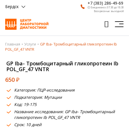
+7 (383) 286-49-69
Бердск
🕗 Ежедневно с 07:30 до 18:30
Воскресенье: выходной
Главная
Услуги
GP Iba- Тромбоцитарный гликопротеин Ib
Главная
POL_GF_47 VNTR
Анализы
GP Iba- Тромбоцитарный гликопротеин Ib
POL_GF_47 VNTR
Врачи
650
₽
Получить результат
Категория: ПЦР-исследования
Пациентам
Подкатегория: Мутации
Код: 19-175
О компании
Название исследования: GP Iba- Тромбоцитарный
Где сдать
гликопротеин Ib POL_GF_47 VNTR
Срок: 10 дней
Партнерам