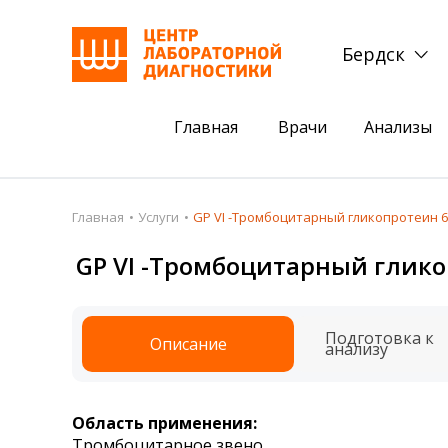
Бердск
Главная
Врачи
Анализы
Пациентам
Акции
Главная
Услуги
GP VI -Тромбоцитарный гликопротеин 6 
Акции
Комплексный ана
GP VI -Тромбоцитарный глико
Анализы
Комплексная оце
Подготовка к анализам
Сдать клеща на 
Подготовка к
Описание
анализу
Получить результаты
База знаний
Область применения:
Налоговый вычет
Тромбоцитарное звено