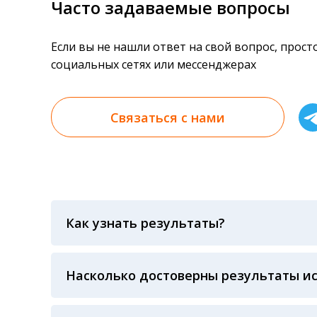
Часто задаваемые вопросы
Если вы не нашли ответ на свой вопрос, прос
социальных сетях или мессенджерах
Связаться с нами
Как узнать результаты?
Результаты вы можете получить тремя спосо
«получить результат» по кодовому слову, у
анализов при предъявлении паспорта или ч
Насколько достоверны результаты и
Гарантия качества лабораторных тестов о
контролем системы внешней оценки качест
ЛАБОРАТОРИИ Beckman Coulter - признанно