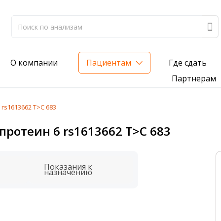
Где сдать
О компании
Пациентам
Партнерам
rs1613662 T>C 683
лиз на жирорастворимые витамины — всего 3 999 ₽
протеин 6 rs1613662 T>C 683
нка вашего здоровья
анализ для проверки на наличие инфекций
Показания к
назначению