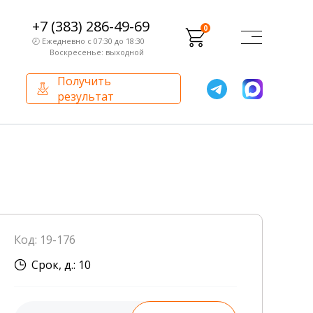
+7 (383) 286-49-69
0
🕗 Ежедневно с 07:30 до 18:30
Воскресенье: выходной
Получить
результат
О компании
Партнерам
Сертификаты и лицензии
Франчайзинг
Оборудование
О компании
Код: 19-176
Внутренний аудит
Срок, д.: 10
База знаний
Сотрудники лаборатории