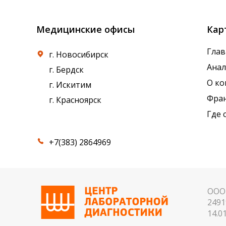
Медицинские офисы
Кар
Глав
г. Новосибирск
Ана
г. Бердск
О к
г. Искитим
Фра
г. Красноярск
Где 
+7(383) 2864969
ООО 
2491
14.01