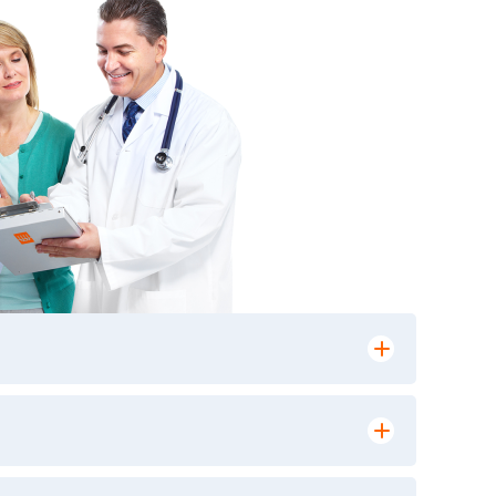
лении заказа, на сайте в разделе
ю версию в любом из пунктов приема
 выполнения лабораторных исследований и
ики» имеет статус РЕФЕРЕНСНОЙ
ной диагностики и биомедицинских