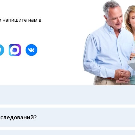
то напишите нам в
бами: на электронную почту, указанную вами при оформ
казанному в бланке заказа, лично в руки распечатанну
ека об оплате
сследований?
беспечивается соблюдением международных стандартов
ва ФСВОК и EQAS. ООО «Центр Лабораторной Диагност
го мирового лидера в области клинической лаборатор