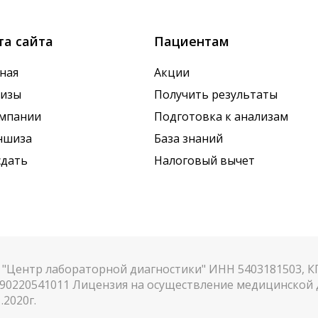
та сайта
Пациентам
ная
Акции
лизы
Получить результаты
омпании
Подготовка к анализам
ншиза
База знаний
сдать
Налоговый вычет
"Центр лабораторной диагностики" ИНН 5403181503, 
90220541011 Лицензия на осуществление медицинской д
.2020г.