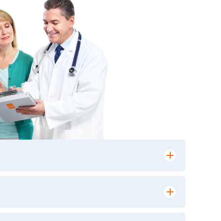
лении заказа, на сайте в разделе
ю версию в любом из пунктов приема
 выполнения лабораторных исследований и
ики» имеет статус РЕФЕРЕНСНОЙ
ной диагностики и биомедицинских