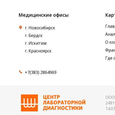
Медицинские офисы
Кар
Глав
г. Новосибирск
Ана
г. Бердск
О к
г. Искитим
Фра
г. Красноярск
Где 
+7(383) 2864969
ООО 
2491
14.01