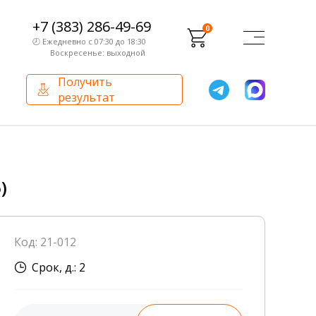
+7 (383) 286-49-69
0
🕗 Ежедневно с 07:30 до 18:30
Воскресенье: выходной
Получить
результат
О компании
Партнерам
Сертификаты и лицензии
Франчайзинг
)
Оборудование
О компании
Код: 21-012
Внутренний аудит
Срок, д.: 2
База знаний
Сотрудники лаборатории