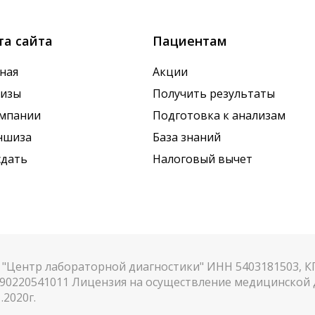
та сайта
Пациентам
ная
Акции
лизы
Получить результаты
омпании
Подготовка к анализам
ншиза
База знаний
сдать
Налоговый вычет
"Центр лабораторной диагностики" ИНН 5403181503, 
90220541011 Лицензия на осуществление медицинской д
.2020г.