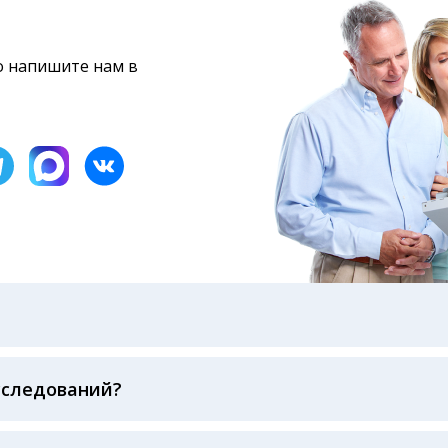
то напишите нам в
бами: на электронную почту, указанную вами при оформ
казанному в бланке заказа, лично в руки распечатанну
ека об оплате
сследований?
беспечивается соблюдением международных стандартов
ва ФСВОК и EQAS. ООО «Центр Лабораторной Диагност
го мирового лидера в области клинической лаборатор