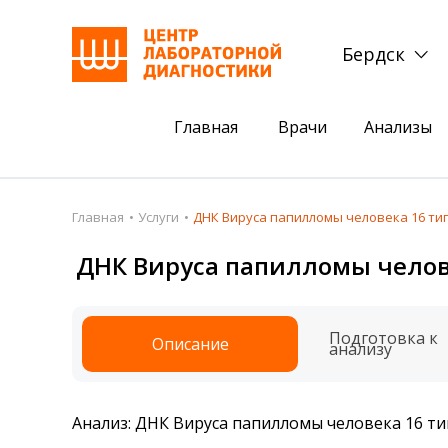
Бердск
Главная
Врачи
Анализы
Пациентам
Акции
Главная
Услуги
ДНК Вируса папилломы человека 16 тип
Акции
Комплексный ана
ДНК Вируса папилломы челове
Анализы
Комплексная оце
Подготовка к анализам
Сдать клеща на 
Подготовка к
Описание
анализу
Получить результаты
База знаний
Анализ: ДНК Вируса папилломы человека 16 ти
Налоговый вычет