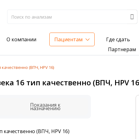
Где сдать
О компании
Пациентам
Партнерам
 качественно (ВПЧ, HPV 16)
лиз на жирорастворимые витамины — всего 3 999 ₽
ка 16 тип качественно (ВПЧ, HPV 16
нка вашего здоровья
анализ для проверки на наличие инфекций
Показания к
назначению
п качественно (ВПЧ, HPV 16)