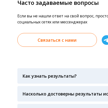
Часто задаваемые вопросы
Если вы не нашли ответ на свой вопрос, прос
социальных сетях или мессенджерах
Связаться с нами
Как узнать результаты?
Результаты вы можете получить тремя спосо
«получить результат» по кодовому слову, у
анализов при предъявлении паспорта или ч
Насколько достоверны результаты и
Гарантия качества лабораторных тестов о
контролем системы внешней оценки качест
ЛАБОРАТОРИИ Beckman Coulter - признанно