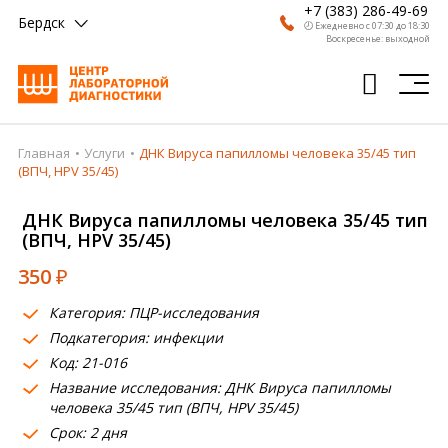
+7 (383) 286-49-69
Бердск
🕗 Ежедневно с 07:30 до 18:30
Воскресенье: выходной
Главная
Услуги
ДНК Вируса папилломы человека 35/45 тип
Главная
(ВПЧ, HPV 35/45)
Анализы
ДНК Вируса папилломы человека 35/45 тип
(ВПЧ, HPV 35/45)
Врачи
350
₽
Получить результат
Категория: ПЦР-исследования
Пациентам
Подкатегория: инфекции
Код: 21-016
О компании
Название исследования: ДНК Вируса папилломы
Где сдать
человека 35/45 тип (ВПЧ, HPV 35/45)
Срок: 2 дня
Партнерам