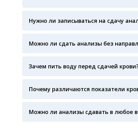
Вы всегда можете обратиться за помощью в 
воскресенья
Нужно ли записываться на сдачу ана
Предварительная запись на анализы не тре
Можно ли сдать анализы без направ
Конечно! Наши администраторы проконсуль
Зачем пить воду перед сдачей крови
Воду пить рекомендуют в основном детям и
влияет на показатели крови, зато повышает
На результат показателей крови влияет не
взрослых страдающих гипотонией и как сле
Почему различаются показатели кров
(жирная пища), время суток сдачи крови, фи
Процедурная медсестра: осуществляя забор 
произошел забор крови, не было ли гемолиза
Можно ли анализы сдавать в любое 
температурного режима, была ли отделена 
применяемые реагенты также могут стать п
Показатели крови могут изменяться в течен
референсные интервалы многих лабораторны