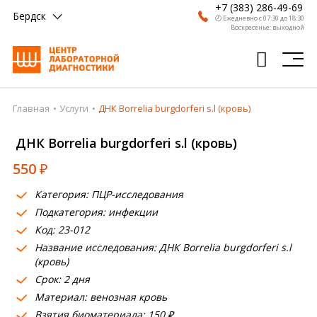
+7 (383) 286-49-69
Бердск
🕗 Ежедневно с 07:30 до 18:30
Воскресенье: выходной
Главная
Услуги
ДНК Borrelia burgdorferi s.l (кровь)
Главная
ДНК Borrelia burgdorferi s.l (кровь)
Анализы
550
₽
Врачи
Категория: ПЦР-исследования
Получить результат
Подкатегория: инфекции
Пациентам
Код: 23-012
Название исследования: ДНК Borrelia burgdorferi s.l
О компании
(кровь)
Срок: 2 дня
Где сдать
Материал: венозная кровь
Взятия биоматериала: 150 ₽
Партнерам