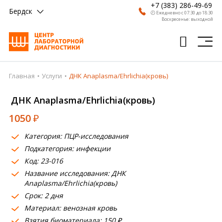
+7 (383) 286-49-69
Бердск
🕗 Ежедневно с 07:30 до 18:30
Воскресенье: выходной
Главная
Услуги
ДНК Anaplasma/Ehrlichia(кровь)
Главная
ДНК Anaplasma/Ehrlichia(кровь)
Анализы
1050
₽
Врачи
Категория: ПЦР-исследования
Получить результат
Подкатегория: инфекции
Пациентам
Код: 23-016
Название исследования: ДНК
О компании
Anaplasma/Ehrlichia(кровь)
Срок: 2 дня
Где сдать
Материал: венозная кровь
Взятия биоматериала: 150 ₽
Партнерам