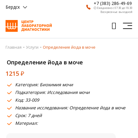
+7 (383) 286-49-69
Бердск
🕗 Ежедневно с 07:30 до 18:30
Воскресенье: выходной
Главная
Услуги
Определение йода в моче
Главная
Определение йода в моче
Анализы
1215
₽
Врачи
Категория: Биохимия мочи
Получить результат
Подкатегория: Исследования мочи
Пациентам
Код: 33-009
Название исследования: Определение йода в моче
О компании
Срок: 7 дней
Материал:
Где сдать
Партнерам