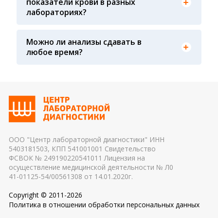
показатели крови в разных
давления у взрослых страдающих гипотонией и
влиять на результат 2. Процедурная медсестра:
лабораториях?
как следствие потери сознания
осуществляя забор крови, необходимо
соблюдать технику забора крови (вовремя ли
сняли жгут, с первого ли раза произошел забор
Можно ли анализы сдавать в
крови, не было ли гемолиза крови и т. д.) 3.
Показатели крови могут изменяться в течение
любое время?
Транспортировка и хранение биологического
дня, поэтому взятие крови обычно проводится
материала: соблюдение температурного
утром. Для данного периода рассчитаны
режима, была ли отделена сыворотка крови от
референсные интервалы многих лабораторных
эритроцитов до осуществления
показателей. Это особенно важно для
транспортировки 4. Разное оборудование и
гормональных и биохимических исследований
применяемые реагенты также могут стать
причиной погрешности в результатах
ООО "Центр лабораторной диагностики" ИНН
5403181503, КПП 541001001 Свидетельство
ФСВОК № 249190220541011 Лицензия на
осуществление медицинской деятельности № Л0
41-01125-54/00561308 от 14.01.2020г.
Copyright © 2011-2026
Политика в отношении обработки персональных данных