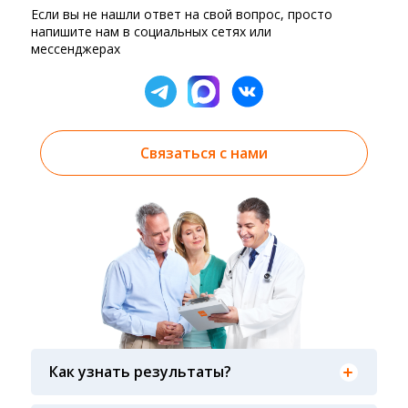
Если вы не нашли ответ на свой вопрос, просто
напишите нам в социальных сетях или
мессенджерах
Связаться с нами
Результаты вы можете получить тремя
способами: на электронную почту, указанную
Как узнать результаты?
вами при оформлении заказа, на сайте в
разделе «получить результат» по кодовому
Гарантия качества лабораторных тестов