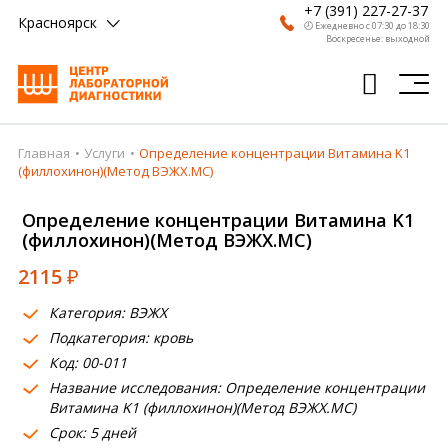
+7 (391) 227-27-37
Красноярск
🕗 Ежедневно с 07:30 до 18:30
Воскресенье: выходной
Главная
Услуги
Определение концентрации Витамина K1
Главная
(филлохинон)(Метод ВЭЖХ.МС)
Анализы
Определение концентрации Витамина K1
(филлохинон)(Метод ВЭЖХ.МС)
Врачи
2115
₽
Получить результат
Категория: ВЭЖХ
Пациентам
Подкатегория: кровь
Код: 00-011
О компании
Название исследования: Определение концентрации
Где сдать
Витамина K1 (филлохинон)(Метод ВЭЖХ.МС)
Срок: 5 дней
Партнерам