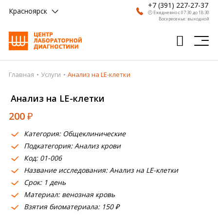
+7 (391) 227-27-37
Красноярск
🕗 Ежедневно с 07:30 до 18:30
Воскресенье: выходной
Главная
Услуги
Анализ на LE-клетки
Главная
Анализ на LE-клетки
Анализы
200
₽
Врачи
Категория: Общеклинические
Получить результат
Подкатегория: Анализ крови
Пациентам
Код: 01-006
Название исследования: Анализ на LE-клетки
О компании
Срок: 1 день
Материал: венозная кровь
Где сдать
Взятия биоматериала: 150 ₽
Партнерам