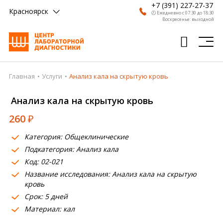
+7 (391) 227-27-37
Красноярск
🕗 Ежедневно с 07:30 до 18:30
Воскресенье: выходной
Главная
Услуги
Анализ кала на скрытую кровь
Главная
Анализ кала на скрытую кровь
Анализы
260
₽
Врачи
Категория: Общеклинические
Получить результат
Подкатегория: Анализ кала
Пациентам
Код: 02-021
Название исследования: Анализ кала на скрытую
О компании
кровь
Срок: 5 дней
Где сдать
Материал: кал
Партнерам