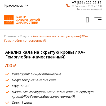
+7 (391) 227-27-37
Красноярск
🕗 Ежедневно с 07:30 до 18:30
Воскресенье: выходной
Главная
Услуги
Анализ кала на скрытую кровь(ИХА-
Главная
Гемоглобин-качественный)
Анализы
Анализ кала на скрытую кровь(ИХА-
Гемоглобин-качественный)
Врачи
700
₽
Получить результат
Категория: Общеклинические
Пациентам
Подкатегория: Анализ кала
Код: 02-202
О компании
Название исследования: Анализ кала на скрытую
Где сдать
кровь(ИХА-Гемоглобин-качественный)
Срок: 1 день
Партнерам