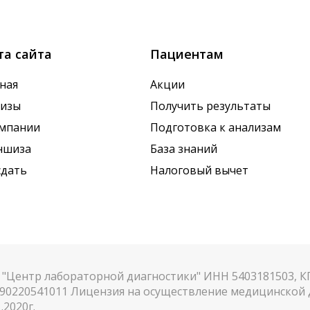
х показателей. Это особенно важно для гормональных
та сайта
Пациентам
ная
Акции
лизы
Получить результаты
омпании
Подготовка к анализам
ншиза
База знаний
сдать
Налоговый вычет
"Центр лабораторной диагностики" ИНН 5403181503, 
90220541011 Лицензия на осуществление медицинской д
.2020г.