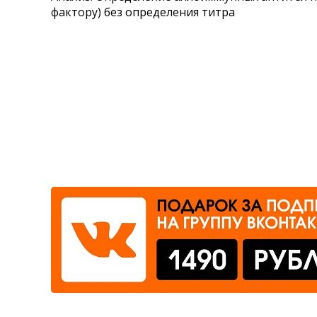
фактору) без определения титра
Где сдать
Время работы