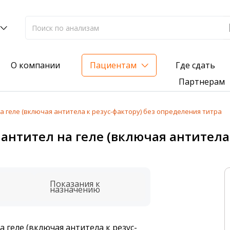
Где сдать
О компании
Пациентам
Партнерам
геле (включая антитела к резус-фактору) без определения титра
лиз на жирорастворимые витамины — всего 3 999 ₽
тител на геле (включая антитела к
нка вашего здоровья
анализ для проверки на наличие инфекций
Показания к
назначению
 геле (включая антитела к резус-