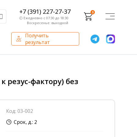
+7 (391) 227-27-37
0
🕗 Ежедневно с 07:30 до 18:30
Воскресенье: выходной
Получить
результат
О компании
Партнерам
Сертификаты и лицензии
Франчайзинг
 резус-фактору) без
Оборудование
О компании
Код: 03-002
Внутренний аудит
Срок, д.: 2
База знаний
Сотрудники лаборатории