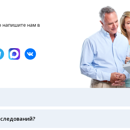
то напишите нам в
бами: на электронную почту, указанную вами при оформ
казанному в бланке заказа, лично в руки распечатанну
ека об оплате
сследований?
беспечивается соблюдением международных стандартов
ва ФСВОК и EQAS. ООО «Центр Лабораторной Диагност