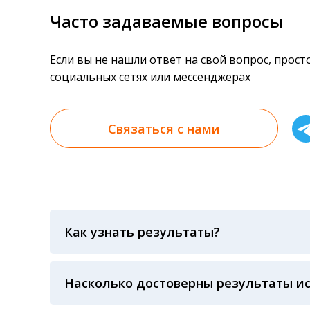
Часто задаваемые вопросы
Если вы не нашли ответ на свой вопрос, прос
социальных сетях или мессенджерах
Связаться с нами
Как узнать результаты?
Результаты вы можете получить тремя спосо
«получить результат» по кодовому слову, у
анализов при предъявлении паспорта или ч
Насколько достоверны результаты и
Гарантия качества лабораторных тестов о
контролем системы внешней оценки качест