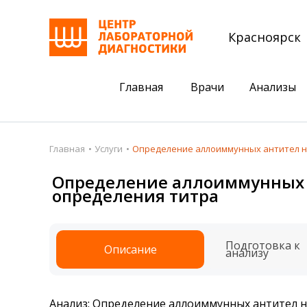
Красноярск
Главная
Врачи
Анализы
Пациентам
Акции
Главная
Услуги
Определение аллоиммунных антител на 
Акции
Комплексный ана
Определение аллоиммунных ан
определения титра
Анализы
Комплексная оце
Подготовка к анализам
Сдать клеща на 
Подготовка к
Описание
Получить результаты
анализу
База знаний
Налоговый вычет
Анализ: Определение аллоиммунных антител на