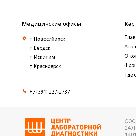
референсные интервалы многих лабораторны
Медицинские офисы
Кар
Глав
г. Новосибирск
Ана
г. Бердск
О к
г. Искитим
Фра
г. Красноярск
Где 
+7 (391) 227-2737
ООО 
2491
14.01