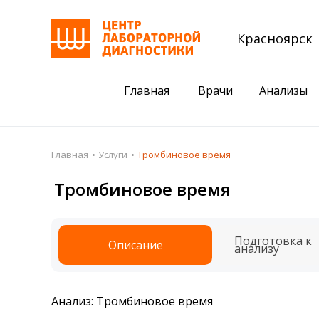
Красноярск
Главная
Врачи
Анализы
Пациентам
Акции
Главная
Услуги
Тромбиновое время
Акции
Комплексный ана
Тромбиновое время
Анализы
Комплексная оце
Подготовка к анализам
Сдать клеща на 
Подготовка к
Описание
анализу
Получить результаты
База знаний
Анализ: Тромбиновое время
Налоговый вычет