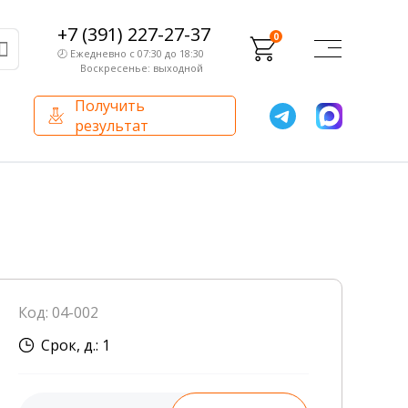
+7 (391) 227-27-37
0
🕗 Ежедневно с 07:30 до 18:30
Воскресенье: выходной
Получить
результат
О компании
Партнерам
Сертификаты и лицензии
Франчайзинг
Оборудование
О компании
Код: 04-002
Внутренний аудит
Срок, д.: 1
База знаний
Сотрудники лаборатории