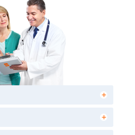
лении заказа, на сайте в разделе
ю версию в любом из пунктов приема
 выполнения лабораторных исследований и
ики» имеет статус РЕФЕРЕНСНОЙ
ной диагностики и биомедицинских