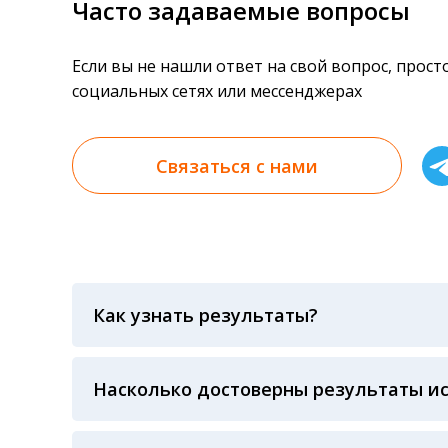
Часто задаваемые вопросы
Если вы не нашли ответ на свой вопрос, прос
социальных сетях или мессенджерах
Связаться с нами
Как узнать результаты?
Результаты вы можете получить тремя спосо
«получить результат» по кодовому слову, у
анализов при предъявлении паспорта или ч
Насколько достоверны результаты и
Гарантия качества лабораторных тестов о
контролем системы внешней оценки качест
ЛАБОРАТОРИИ Beckman Coulter - признанно