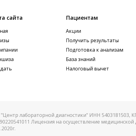
та сайта
Пациентам
ная
Акции
лизы
Получить результаты
омпании
Подготовка к анализам
ншиза
База знаний
сдать
Налоговый вычет
"Центр лабораторной диагностики" ИНН 5403181503, 
90220541011 Лицензия на осуществление медицинской д
.2020г.