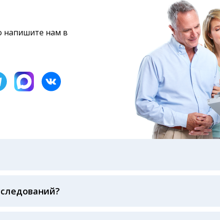
то напишите нам в
бами: на электронную почту, указанную вами при оформ
казанному в бланке заказа, лично в руки распечатанну
ека об оплате
сследований?
беспечивается соблюдением международных стандартов
ва ФСВОК и EQAS. ООО «Центр Лабораторной Диагност
го мирового лидера в области клинической лаборатор