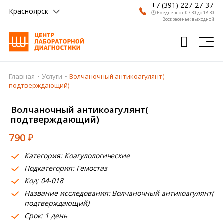
+7 (391) 227-27-37
Красноярск
🕗 Ежедневно с 07:30 до 18:30
Воскресенье: выходной
Главная
Услуги
Волчаночный антикоагулянт(
Главная
подтверждающий)
Анализы
Волчаночный антикоагулянт(
подтверждающий)
Врачи
790
₽
Получить результат
Категория: Коагулологические
Пациентам
Подкатегория: Гемостаз
Код: 04-018
О компании
Название исследования: Волчаночный антикоагулянт(
Где сдать
подтверждающий)
Срок: 1 день
Партнерам