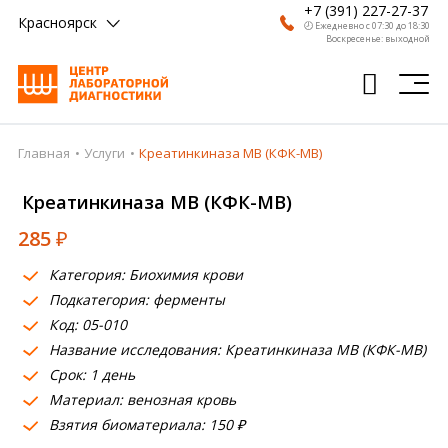
+7 (391) 227-27-37
Красноярск
🕗 Ежедневно с 07:30 до 18:30
Воскресенье: выходной
Главная
Услуги
Креатинкиназа МВ (КФК-МВ)
Главная
Креатинкиназа МВ (КФК-МВ)
Анализы
285
₽
Врачи
Категория: Биохимия крови
Получить результат
Подкатегория: ферменты
Пациентам
Код: 05-010
Название исследования: Креатинкиназа МВ (КФК-МВ)
О компании
Срок: 1 день
Материал: венозная кровь
Где сдать
Взятия биоматериала: 150 ₽
Партнерам