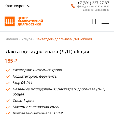
+7 (391) 227-27-37
Красноярск
🕗 Ежедневно с 07:30 до 18:30
Воскресенье: выходной
Главная
Услуги
Лактатдегидрогеназа (ЛДГ) общая
Главная
Лактатдегидрогеназа (ЛДГ) общая
Анализы
185
₽
Врачи
Категория: Биохимия крови
Получить результат
Подкатегория: ферменты
Пациентам
Код: 05-011
Название исследования: Лактатдегидрогеназа (ЛДГ)
О компании
общая
Срок: 1 день
Где сдать
Материал: венозная кровь
Взятия биоматериала: 150 ₽
Партнерам