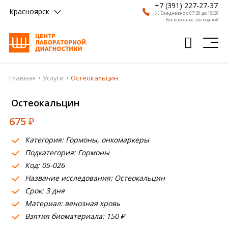
+7 (391) 227-27-37
Красноярск
🕗 Ежедневно с 07:30 до 18:30
Воскресенье: выходной
Главная
Услуги
Остеокальцин
Главная
Остеокальцин
Анализы
675
₽
Врачи
Категория: Гормоны, онкомаркеры
Получить результат
Подкатегория: Гормоны
Пациентам
Код: 05-026
Название исследования: Остеокальцин
О компании
Срок: 3 дня
Материал: венозная кровь
Где сдать
Взятия биоматериала: 150 ₽
Партнерам