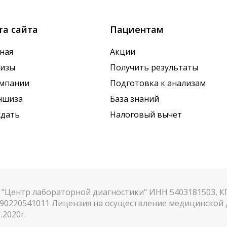
та сайта
Пациентам
ная
Акции
лизы
Получить результаты
омпании
Подготовка к анализам
ншиза
База знаний
сдать
Налоговый вычет
"Центр лабораторной диагностики" ИНН 5403181503, 
90220541011 Лицензия на осуществление медицинской д
.2020г.