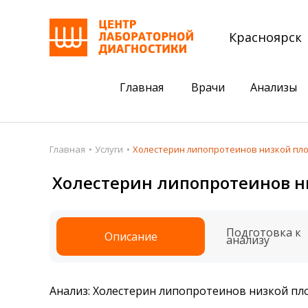
Красноярск
Главная
Врачи
Анализы
Пациентам
Акции
Главная
Услуги
Холестерин липопротеинов низкой пло
Акции
Комплексный ана
Холестерин липопротеинов н
Анализы
Комплексная оце
Подготовка к анализам
Сдать клеща на 
Подготовка к
Описание
анализу
Получить результаты
База знаний
Анализ: Холестерин липопротеинов низкой пл
Налоговый вычет