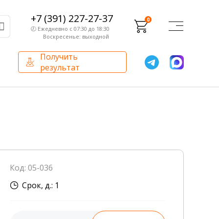
+7 (391) 227-27-37
0
🕗 Ежедневно с 07:30 до 18:30
Воскресенье: выходной
Получить
результат
О компании
Партнерам
Сертификаты и лицензии
Франчайзинг
Оборудование
О компании
Код: 05-036
Внутренний аудит
Срок, д.: 1
База знаний
Сотрудники лаборатории