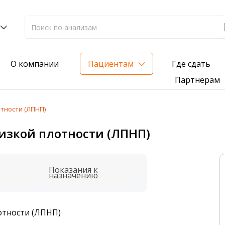
Где сдать
О компании
Пациентам
Партнерам
тности (ЛПНП)
лиз на жирорастворимые витамины — всего 3 999 ₽
изкой плотности (ЛПНП)
нка вашего здоровья
анализ для проверки на наличие инфекций
Показания к
назначению
отности (ЛПНП)