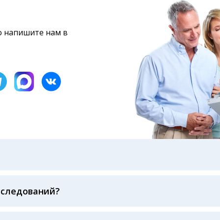
то напишите нам в
бами: на электронную почту, указанную вами при оформ
казанному в бланке заказа, лично в руки распечатанну
ека об оплате
сследований?
беспечивается соблюдением международных стандартов
ва ФСВОК и EQAS. ООО «Центр Лабораторной Диагност
го мирового лидера в области клинической лаборатор