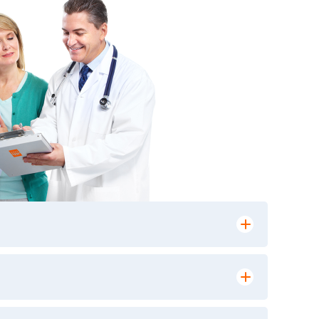
лении заказа, на сайте в разделе
ю версию в любом из пунктов приема
 выполнения лабораторных исследований и
ики» имеет статус РЕФЕРЕНСНОЙ
ной диагностики и биомедицинских