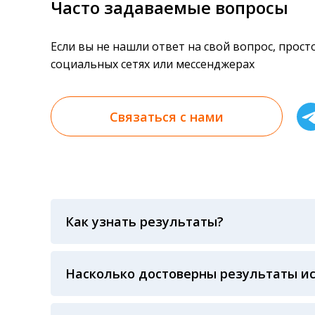
Часто задаваемые вопросы
Если вы не нашли ответ на свой вопрос, прос
социальных сетях или мессенджерах
Связаться с нами
Как узнать результаты?
Результаты вы можете получить тремя спосо
«получить результат» по кодовому слову, у
анализов при предъявлении паспорта или ч
Насколько достоверны результаты и
Гарантия качества лабораторных тестов о
контролем системы внешней оценки качест
ЛАБОРАТОРИИ Beckman Coulter - признанно