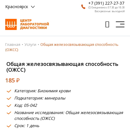
+7 (391) 227-27-37
Красноярск
🕗 Ежедневно с 07:30 до 18:30
Воскресенье: выходной
Главная
Услуги
Общая железосвязывающая способность
Главная
(ОЖСС)
Анализы
Общая железосвязывающая способность
(ОЖСС)
Врачи
185
₽
Получить результат
Категория: Биохимия крови
Пациентам
Подкатегория: минералы
Код: 05-042
О компании
Название исследования: Общая железосвязывающая
Где сдать
способность (ОЖСС)
Срок: 1 день
Партнерам