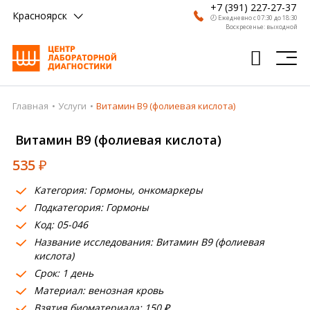
+7 (391) 227-27-37
Красноярск
🕗 Ежедневно с 07:30 до 18:30
Воскресенье: выходной
Главная
Услуги
Витамин B9 (фолиевая кислота)
Главная
Витамин B9 (фолиевая кислота)
Анализы
535
₽
Врачи
Категория: Гормоны, онкомаркеры
Получить результат
Подкатегория: Гормоны
Пациентам
Код: 05-046
Название исследования: Витамин B9 (фолиевая
О компании
кислота)
Срок: 1 день
Где сдать
Материал: венозная кровь
Взятия биоматериала: 150 ₽
Партнерам