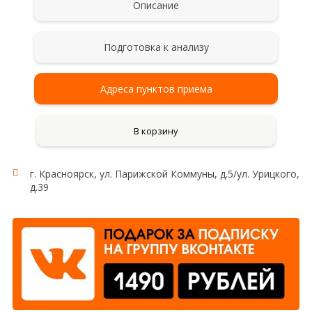
Описание
Подготовка к анализу
Адреса пунктов приема
В корзину
г. Красноярск, ул. Парижской Коммуны, д.5/ул. Урицкого,
Рекомендации для сбора и сдачи анализа
д.39
Сбор мочи проводят после тщательного туалета
наружных половых органов без применения
антисептиков. Женщинам не рекомендуется
сдавать анализ мочи во время менструации. Мочу
для исследования собирают на протяжении суток
(24 ч), в том числе и в ночное время. Сразу после
пробуждения (в 6-8 часов утра) пациент мочится в
унитаз (первая утренняя порция для исследования
не учитывается!). В даль­нейшем в течение суток