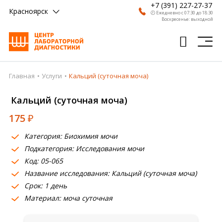
+7 (391) 227-27-37
Красноярск
🕗 Ежедневно с 07:30 до 18:30
Воскресенье: выходной
Главная
Услуги
Кальций (суточная моча)
Главная
Кальций (суточная моча)
Анализы
175
₽
Врачи
Категория: Биохимия мочи
Получить результат
Подкатегория: Исследования мочи
Пациентам
Код: 05-065
Название исследования: Кальций (суточная моча)
О компании
Срок: 1 день
Материал: моча суточная
Где сдать
Партнерам