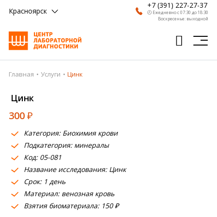
+7 (391) 227-27-37
Красноярск
🕗 Ежедневно с 07:30 до 18:30
Воскресенье: выходной
Главная
Услуги
Цинк
Главная
Цинк
Анализы
300
₽
Врачи
Категория: Биохимия крови
Получить результат
Подкатегория: минералы
Пациентам
Код: 05-081
Название исследования: Цинк
О компании
Срок: 1 день
Материал: венозная кровь
Где сдать
Взятия биоматериала: 150 ₽
Партнерам