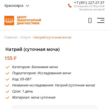
+7 (391) 227-27-37
Красноярск
🕗 Ежедневно с 07:30 до 18:30
Воскресенье: выходной
Главная
Услуги
Натрий (суточная моча)
Главная
Натрий (суточная моча)
Анализы
155
₽
Врачи
Категория: Биохимия мочи
Получить результат
Подкатегория: Исследования мочи
Пациентам
Код: 05-087
Название исследования: Натрий (суточная моча)
О компании
Срок: 1 день
Материал: моча суточная
Где сдать
Партнерам