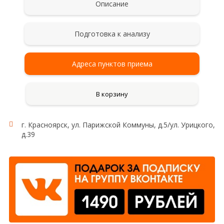
Описание
Подготовка к анализу
Адреса пунктов приема
В корзину
г. Красноярск, ул. Парижской Коммуны, д.5/ул. Урицкого,
Рекомендации для сбора и сдачи анализа
д.39
Сбор мочи проводят после тщательного туалета
наружных половых органов без применения
антисептиков. Женщинам не рекомендуется
сдавать анализ мочи во время менструации. Мочу
для исследования собирают на протяжении суток
(24 ч), в том числе и в ночное время. Сразу после
пробуждения (в 6-8 часов утра) пациент мочится в
унитаз (первая утренняя порция для исследования
не учитывается!). В даль­нейшем в течение суток