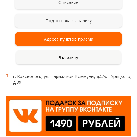
Описание
Подготовка к анализу
Адреса пунктов приема
В корзину
г. Красноярск, ул. Парижской Коммуны, д.5/ул. Урицкого,
Рекомендации для сбора и сдачи анализа
д.39
Сбор мочи проводят после тщательного туалета
наружных половых органов без применения
антисептиков. Женщинам не рекомендуется
сдавать анализ мочи во время менструации. Мочу
для исследования собирают на протяжении суток
(24 ч), в том числе и в ночное время. Сразу после
пробуждения (в 6-8 часов утра) пациент мочится в
унитаз (первая утренняя порция для исследования
не учитывается!). В даль­нейшем в течение суток