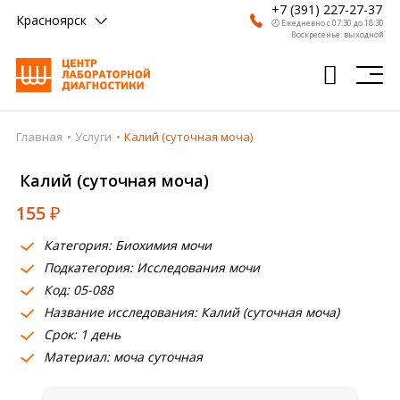
+7 (391) 227-27-37
Красноярск
🕗 Ежедневно с 07:30 до 18:30
Воскресенье: выходной
Главная
Услуги
Калий (суточная моча)
Главная
Калий (суточная моча)
Анализы
155
₽
Врачи
Категория: Биохимия мочи
Получить результат
Подкатегория: Исследования мочи
Пациентам
Код: 05-088
Название исследования: Калий (суточная моча)
О компании
Срок: 1 день
Материал: моча суточная
Где сдать
Партнерам