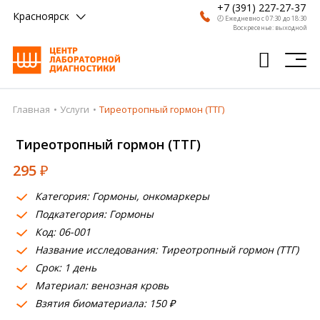
+7 (391) 227-27-37
Красноярск
🕗 Ежедневно с 07:30 до 18:30
Воскресенье: выходной
Главная
Услуги
Тиреотропный гормон (ТТГ)
Главная
Тиреотропный гормон (ТТГ)
Анализы
295
₽
Врачи
Категория: Гормоны, онкомаркеры
Получить результат
Подкатегория: Гормоны
Пациентам
Код: 06-001
Название исследования: Тиреотропный гормон (ТТГ)
О компании
Срок: 1 день
Материал: венозная кровь
Где сдать
Взятия биоматериала: 150 ₽
Партнерам