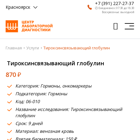
+7 (391) 227-27-37
Красноярск
🕗 Ежедневно с 07:30 до 18:30
Воскресенье: выходной
Главная
Услуги
Тироксинсвязывающий глобулин
Главная
Тироксинсвязывающий глобулин
Анализы
870
₽
Врачи
Категория: Гормоны, онкомаркеры
Получить результат
Подкатегория: Гормоны
Пациентам
Код: 06-010
Название исследования: Тироксинсвязывающий
О компании
глобулин
Срок: 9 дней
Где сдать
Материал: венозная кровь
Взятия биоматериала: 150 ₽
Партнерам