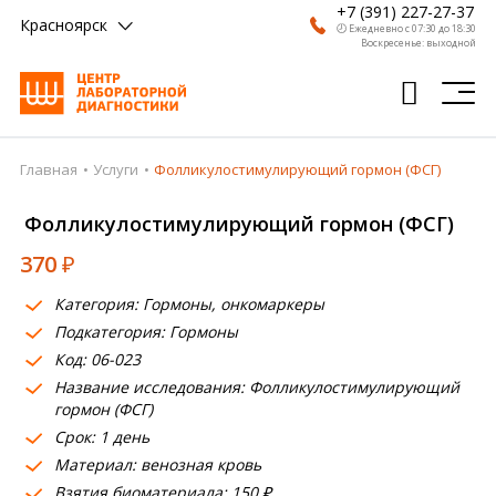
+7 (391) 227-27-37
Красноярск
🕗 Ежедневно с 07:30 до 18:30
Воскресенье: выходной
Главная
Услуги
Фолликулостимулирующий гормон (ФСГ)
Главная
Фолликулостимулирующий гормон (ФСГ)
Анализы
370
₽
Врачи
Категория: Гормоны, онкомаркеры
Получить результат
Подкатегория: Гормоны
Пациентам
Код: 06-023
Название исследования: Фолликулостимулирующий
О компании
гормон (ФСГ)
Срок: 1 день
Где сдать
Материал: венозная кровь
Взятия биоматериала: 150 ₽
Партнерам