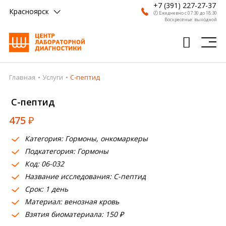
+7 (391) 227-27-37
Красноярск
🕗 Ежедневно с 07:30 до 18:30
Воскресенье: выходной
Главная
Услуги
С-пептид
Главная
С-пептид
Анализы
475
₽
Врачи
Категория: Гормоны, онкомаркеры
Получить результат
Подкатегория: Гормоны
Пациентам
Код: 06-032
Название исследования: С-пептид
О компании
Срок: 1 день
Материал: венозная кровь
Где сдать
Взятия биоматериала: 150 ₽
Партнерам