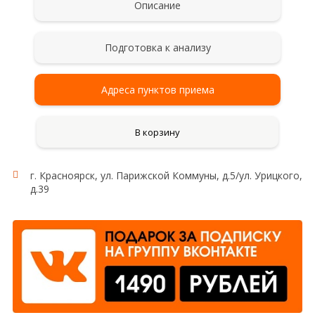
Описание
Подготовка к анализу
Адреса пунктов приема
В корзину
г. Красноярск, ул. Парижской Коммуны, д.5/ул. Урицкого,
Рекомендации для сбора и сдачи анализа (суточная
д.39
моча)
Сбор мочи проводят после тщательного туалета
наружных половых органов без применения
антисептиков. Женщинам не рекомендуется
сдавать анализ мочи во время менструации. Мочу
для исследования собирают на протяжении суток
(24 ч), в том числе и в ночное время. Сразу после
пробуждения (в 6-8 часов утра) пациент мочится в
унитаз (первая утренняя порция для исследования