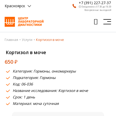
+7 (391) 227-27-37
Красноярск
🕗 Ежедневно с 07:30 до 18:30
Воскресенье: выходной
Главная
Услуги
Кортизол в моче
Главная
Кортизол в моче
Анализы
650
₽
Врачи
Категория: Гормоны, онкомаркеры
Получить результат
Подкатегория: Гормоны
Пациентам
Код: 06-036
Название исследования: Кортизол в моче
О компании
Срок: 1 день
Материал: моча суточная
Где сдать
Партнерам