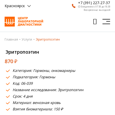
+7 (391) 227-27-37
Красноярск
🕗 Ежедневно с 07:30 до 18:30
Воскресенье: выходной
Главная
Услуги
Эритропоэтин
Главная
Эритропоэтин
Анализы
870
₽
Врачи
Категория: Гормоны, онкомаркеры
Получить результат
Подкатегория: Гормоны
Пациентам
Код: 06-039
Название исследования: Эритропоэтин
О компании
Срок: 4 дня
Материал: венозная кровь
Где сдать
Взятия биоматериала: 150 ₽
Партнерам