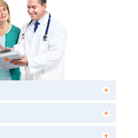
лении заказа, на сайте в разделе
ю версию в любом из пунктов приема
 выполнения лабораторных исследований и
ики» имеет статус РЕФЕРЕНСНОЙ
ной диагностики и биомедицинских