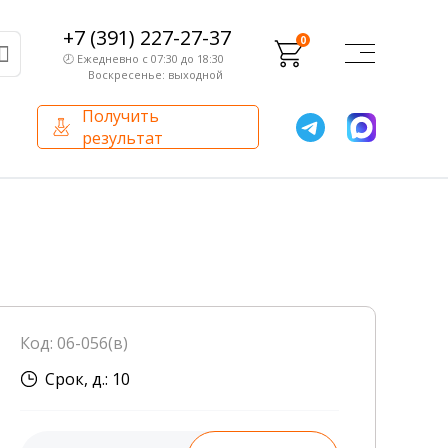
+7 (391) 227-27-37
0
🕗 Ежедневно с 07:30 до 18:30
Воскресенье: выходной
Получить
результат
О компании
Партнерам
Сертификаты и лицензии
Франчайзинг
Оборудование
О компании
Код: 06-056(в)
Внутренний аудит
Срок, д.: 10
База знаний
Сотрудники лаборатории