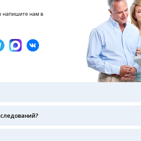
то напишите нам в
бами: на электронную почту, указанную вами при оформ
казанному в бланке заказа, лично в руки распечатанну
ека об оплате
сследований?
беспечивается соблюдением международных стандартов
ва ФСВОК и EQAS. ООО «Центр Лабораторной Диагност
го мирового лидера в области клинической лаборатор