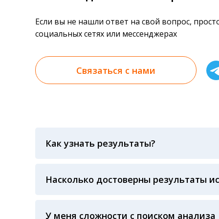
Если вы не нашли ответ на свой вопрос, прос
социальных сетях или мессенджерах
Связаться с нами
Как узнать результаты?
Результаты вы можете получить тремя спосо
«получить результат» по кодовому слову, у
анализов при предъявлении паспорта или ч
Насколько достоверны результаты и
Гарантия качества лабораторных тестов о
контролем системы внешней оценки качест
ЛАБОРАТОРИИ Beckman Coulter - признанно
У меня сложности с поиском анализа
исследований