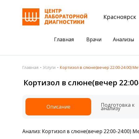
Красноярск
Главная
Врачи
Анализы
Пациентам
Акции
Главная
Услуги
Кортизол в слюне(вечер 22:00-24:00) 
Акции
Комплексный ана
Кортизол в слюне(вечер 22:0
Анализы
Комплексная оце
Подготовка к анализам
Сдать клеща на 
Подготовка к
Описание
анализу
Получить результаты
База знаний
Анализ: Кортизол в слюне(вечер 22:00-24:00)
Налоговый вычет