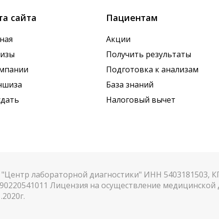
та сайта
Пациентам
ная
Акции
лизы
Получить результаты
омпании
Подготовка к анализам
ншиза
База знаний
сдать
Налоговый вычет
"Центр лабораторной диагностики" ИНН 5403181503, 
90220541011 Лицензия на осуществление медицинской д
.2020г.