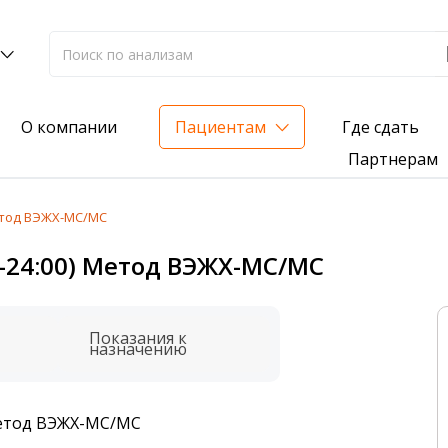
Где сдать
О компании
Пациентам
Партнерам
Метод ВЭЖХ-МС/МС
лиз на жирорастворимые витамины — всего 3 999 ₽
0-24:00) Метод ВЭЖХ-МС/МС
нка вашего здоровья
анализ для проверки на наличие инфекций
Показания к
назначению
 Метод ВЭЖХ-МС/МС