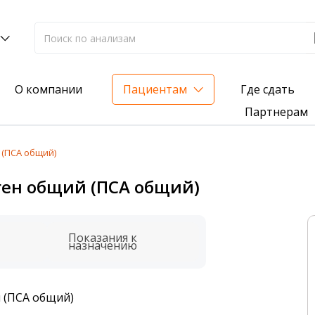
Где сдать
О компании
Пациентам
Партнерам
(ПСА общий)
лиз на жирорастворимые витамины — всего 3 999 ₽
ен общий (ПСА общий)
нка вашего здоровья
анализ для проверки на наличие инфекций
Показания к
назначению
 (ПСА общий)