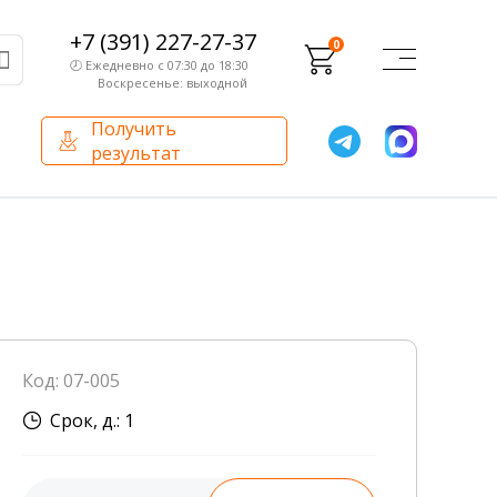
+7 (391) 227-27-37
0
🕗 Ежедневно с 07:30 до 18:30
Воскресенье: выходной
Получить
результат
О компании
Партнерам
Сертификаты и лицензии
Франчайзинг
Оборудование
О компании
Код: 07-005
Внутренний аудит
Срок, д.: 1
База знаний
Сотрудники лаборатории