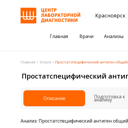
Красноярск
Главная
Врачи
Анализы
Пациентам
Акции
Главная
Услуги
Простатспецифический антиген общий 
Акции
Комплексный ана
Простатспецифический антиг
Анализы
Комплексная оце
Подготовка к анализам
Сдать клеща на 
Подготовка к
Описание
анализу
Получить результаты
База знаний
Анализ: Простатспецифический антиген общий
Налоговый вычет