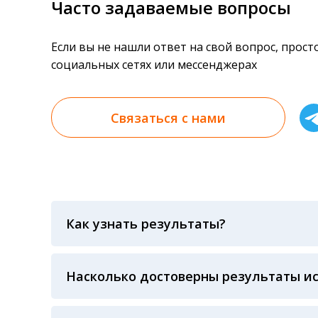
Часто задаваемые вопросы
Если вы не нашли ответ на свой вопрос, прос
социальных сетях или мессенджерах
Связаться с нами
Как узнать результаты?
Результаты вы можете получить тремя спосо
«получить результат» по кодовому слову, у
анализов при предъявлении паспорта или ч
Насколько достоверны результаты и
Гарантия качества лабораторных тестов о
контролем системы внешней оценки качест
ЛАБОРАТОРИИ Beckman Coulter - признанно