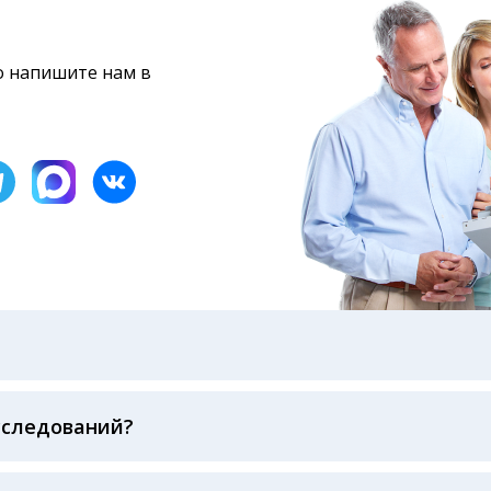
то напишите нам в
бами: на электронную почту, указанную вами при оформ
казанному в бланке заказа, лично в руки распечатанну
ека об оплате
сследований?
беспечивается соблюдением международных стандартов
ва ФСВОК и EQAS. ООО «Центр Лабораторной Диагност
го мирового лидера в области клинической лаборатор