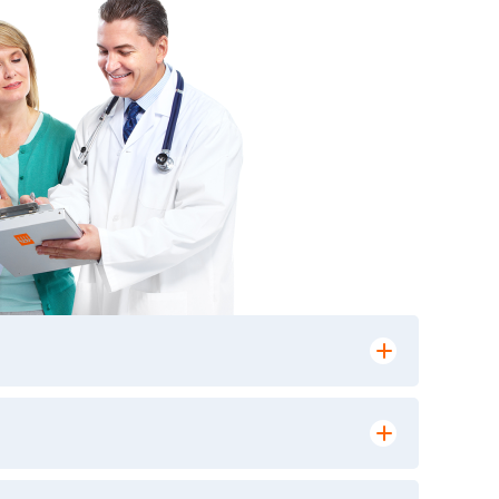
лении заказа, на сайте в разделе
ю версию в любом из пунктов приема
 выполнения лабораторных исследований и
ики» имеет статус РЕФЕРЕНСНОЙ
ной диагностики и биомедицинских