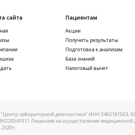
та сайта
Пациентам
ная
Акции
лизы
Получить результаты
омпании
Подготовка к анализам
ншиза
База знаний
сдать
Налоговый вычет
"Центр лабораторной диагностики" ИНН 5403181503, 
90220541011 Лицензия на осуществление медицинской д
.2020г.